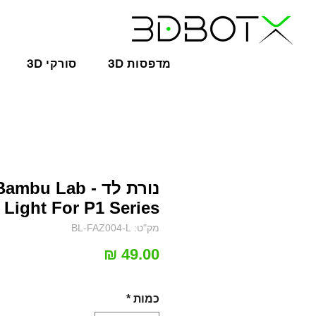
3D מדפסות
3D סורקי
נורת לד - ambu Lab
Light For P1 Series
מק"ט: BL-FAZ004-L
מחיר
כמות
*