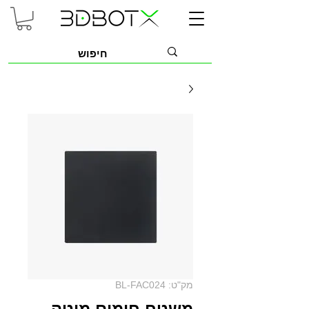
מק"ט: BL-FAC024
משטח חימום מיטה