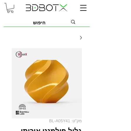
מק"ט: BL-A05Y41
גליל פילמנט איכותי