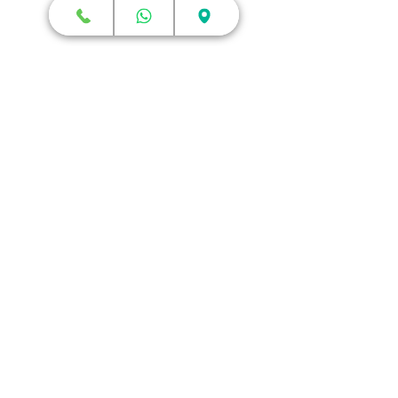
חנות
מדפסות תלת מימד
סורקי תלת מימד
חומרי גלם
עטי תלת מימד
מכונות וואקום פורמינג
אמבטיות ניקוי אולטראסוני
אביזרים וציוד נלווה
חלקי חילוף
שירותי תלת מימד