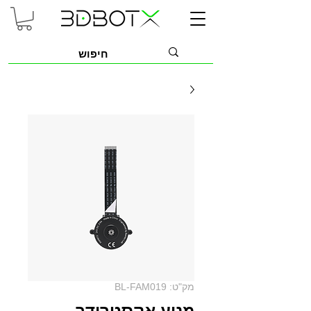
מק"ט: BL-FAM019
מנוע אקסטרודר -