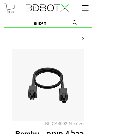
מק"ט: BL-CAB002-N
כבל 4 פינים - Bambu