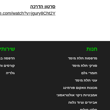
סרטון הדרכה
be.com/watch?v=jgury8Cht2Y
חנות
שירותי
מדפסות תלת מימד
הדפסה בת
סורקי תלת מימד
קורסים וה
חומרי גלם
גלריה
עטי תלת מימד
מכונות וואקום פורמינג
אמבטיות ניקוי אולטראסוני
אביזרים וציוד נלווה
חלקי חילוף