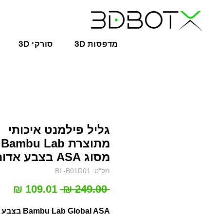
3D מדפסות
3D סורקי
גליל פילמנט איכותי
מתוצרת Bambu Lab
מסוג ASA בצבע אדום
מק"ט: BL-B01R01
מחיר
מחי
 ‏249.00 ‏₪ 
רגיל
מב
Bambu Lab Global ASA בצבע אדום