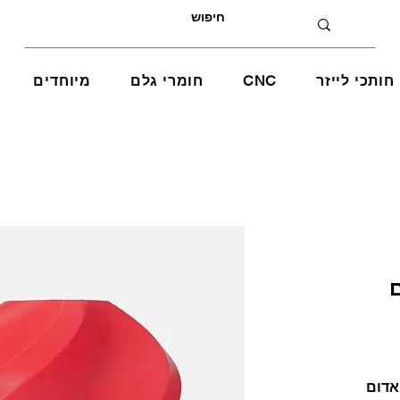
חותכי לייזר
CNC
חומרי גלם
מיוחדים
ר
צע