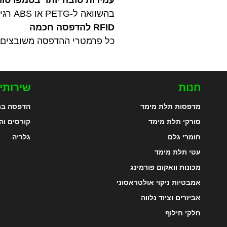
בהשוואה ל-PETG או ABS רגילים, Bambu ASA יכול להישאר בצורה אפילו בטמפרטורה של 100 מעלות צלזיוס.
RFID להדפסה חכמה
כל פרמטרי ההדפסה משובצים ב-RFID, אותו ניתן לקרוא דרך AMS (מערכת חומר אוט
חנות
שירותי
מדפסות תלת מימד
הדפסה בת
סורקי תלת מימד
קורסים וה
חומרי גלם
גלריה
עטי תלת מימד
מכונות וואקום פורמינג
אמבטיות ניקוי אולטראסוני
אביזרים וציוד נלווה
חלקי חילוף