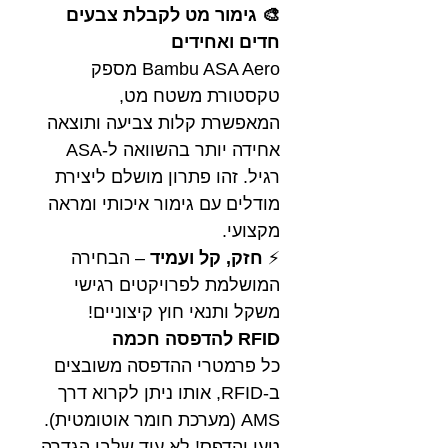
🎨 גימור מט לקבלת צבעים
חדים ואחידים
Bambu ASA Aero מספק
טקסטורת משטח מט,
המאפשרת קלות צביעה ותוצאה
אחידה יותר בהשוואה ל-ASA
רגיל. זהו פתרון מושלם ליצירת
מודלים עם גימור איכותי ומראה
מקצועי.
⚡
חזק, קל ועמיד
– הבחירה
המושלמת לפרויקטים רגישי
משקל ותנאי חוץ קיצוניים!
RFID להדפסה חכמה
כל פרמטרי ההדפסה משובצים
ב-RFID, אותו ניתן לקרוא דרך
AMS (מערכת חומר אוטומטית).
טען והדפס! לא עוד שלבי הגדרה