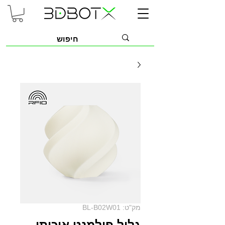
מק"ט: BL-B02W01
גליל פילמנט איכותי