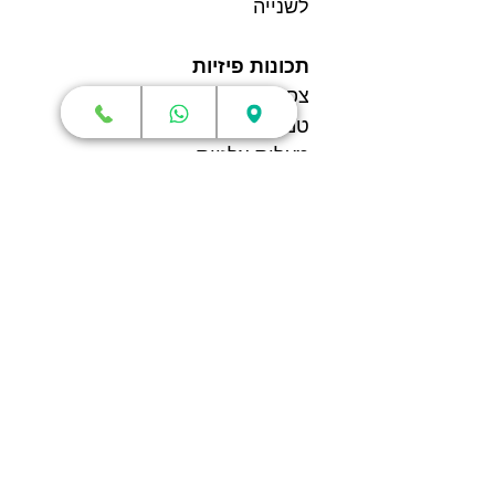
לשנייה
תכונות פיזיות
צפיפות : 0.99 g/cm³
טמפרטורת ריכוך החומר: 80
מעלות צלזיוס
טמפרטורת סטיית חום: 85
מעלות צלזיוס
טמפרטורת התכה: 204 מעלות
צלזיוס
תכונות מכאניות
חוזק מתיחה: 32 ± 4 MPa
קצב התארכות שבירה: 5.1 ±
1.6 %
מודול כיפוף: 1510 ± 120 MPa
חוזק כיפוף: 58 ± 6 MPa