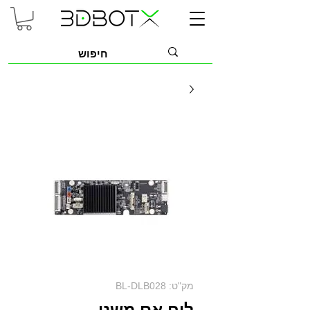
מק"ט: BL-DLB028
לוח אם משני -