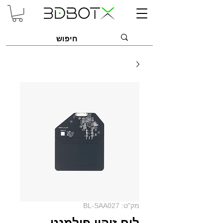
מק"ט: BL-SAA027
לוח זיהוי פילמנט -