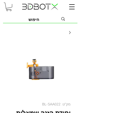
מק"ט: BL-SAA022
יחידת הזנה שמאלית -