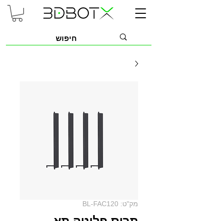
מק"ט: BL-FAC120
תריס פליטה תא