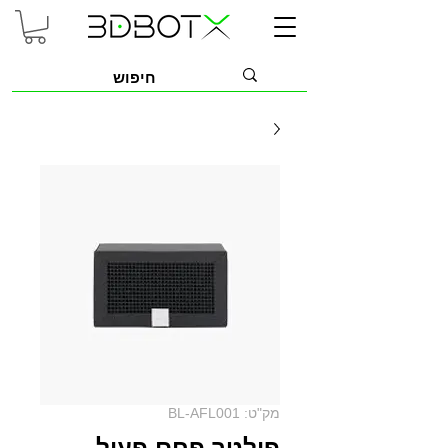
מק"ט: BL-AFL001
פילטר פחם פעיל -