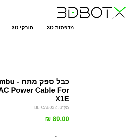
3D מדפסות
3D סורקי
כבל ספק מתח 
AC Power Cable For
X1E
מק"ט: BL-CAB032
מחיר