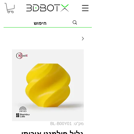
מק"ט: BL-B00Y01
גליל פילמנט איכותי