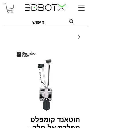
הוטאנד קומפלט
מפלדת אל חלד -