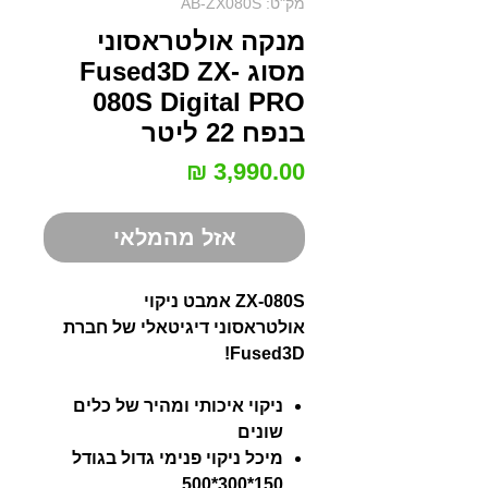
מק"ט: AB-ZX080S
מנקה אולטראסוני
מסוג Fused3D ZX-
080S Digital PRO
בנפח 22 ליטר
מחיר
אזל מהמלאי
ZX-080S אמבט ניקוי
אולטראסוני דיגיטאלי של חברת
Fused3D!
ניקוי איכותי ומהיר של כלים
שונים
מיכל ניקוי פנימי גדול בגודל
150*300*500