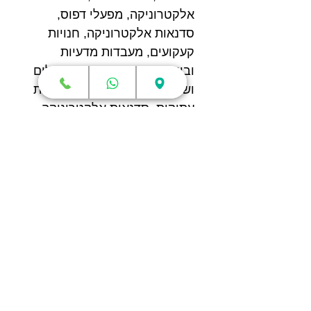
אלקטרוניקה, מפעלי דפוס,
סדנאות אלקטרוניקה, חנויות
קעקועים, מעבדות מדעיות
וביו-כימיות, מרפאות בית חולים
ושיניים, חנויות תכשיטים,חנויות
עתיקות, סדנאות אלקטרוניקה,
מועדוני גולף וכו'.
3)
שימוש ביתי ואישי לניקוי:
מנקה ראשי דיו למדפסות,
חותמות, מטבעות עתיקים,
תגים, שסתומים, חרירי
מכונה, כלי תוכנה. כלי ברונזה,
עתיקות, תכשיטים, טבעות,
יהלומים, צמידים,
שעונים, משקפי ראייה, משקפי