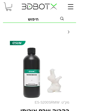
מק"ט: ES-S200SRMW
בקבוק שרף איכותי