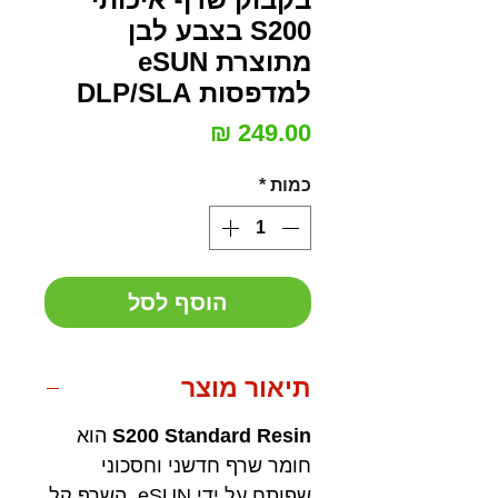
S200 בצבע לבן
מתוצרת eSUN
למדפסות DLP/SLA
מחיר
כמות
*
הוסף לסל
תיאור מוצר
S200 Standard Resin
הוא
חומר שרף חדשני וחסכוני
שפותח על ידי eSUN השרף קל