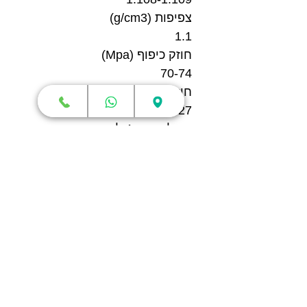
צפיפות (g/cm3)
1.1
חוזק כיפוף (Mpa)
70-74
חוזק אימפקט חריץ
25-27
תכולה נטו: 1 ליטר
צבע: לבן
עומד בתקן RoHS
מה מקבלים?
1 X בקבוק שרף איכותי S200
בצבע לבן מתוצרת eSUN