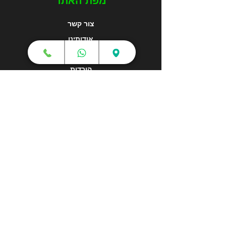
מפת האתר
צור קשר
אודותינו
מאמרים
הורדות
תקנון
מדיניות משלוחים
הצהרת נגישות
צור קשר
מוקד טלפוני:
1-700-700-159
מכירות - sales@3dbotx.co.il
שירות ותמיכה - support@3dbotx.co.il
כתובת - רחוב יהלום 2 ראש פינה