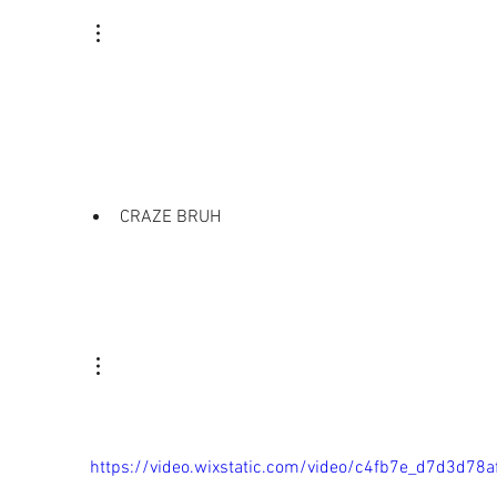
ינו לה?
בשוק
CRAZE BRUH
https://video.wixstatic.com/video/c4fb7e_d7d3d