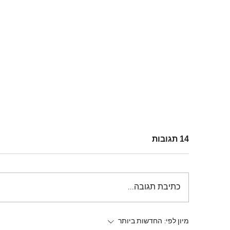
14 תגובות
כתיבת תגובה...
Snapmaker U1 – מדפסת
מיון לפי:
החדשות ביותר
תלת מימד שמגדירה מחדש