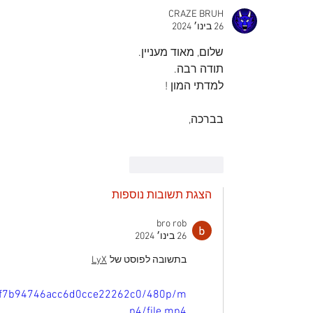
הדפסה צבעונית
חיכ
CRAZE BRUH
26 בינו׳ 2024
שלום, מאוד מעניין.
תודה רבה.
למדתי המון !
בברכה,
לייק
להשיב
הצגת תשובות נוספות
bro rob
26 בינו׳ 2024
בתשובה לפוסט של
LyX
78af7b94746acc6d0cce22262c0/480p/m
p4/file.mp4