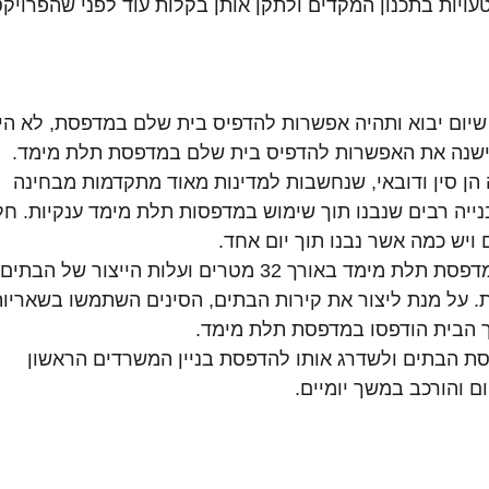
עויות בתכנון המקדים ולתקן אותן בקלות עוד לפני שהפרויקט
 שיום יבוא ותהיה אפשרות להדפיס בית שלם במדפסת, לא היינ
ת ישנה את האפשרות להדפיס בית שלם במדפסת תלת מימד.
הן סין ודובאי, שנחשבות למדינות מאוד מתקדמות מבחינה 
 בנייה רבים שנבנו תוך שימוש במדפסות תלת מימד ענקיות. חל
ויש כמה אשר נבנו תוך יום אחד.
סין יצרה סדרה של בתים באמצעות מדפסת תלת מימד באורך 32 מטרים ועלות הייצור של הבתים
500 דולר לכל בית. על מנת ליצור את קירות הבתים, הסינים השתמשו בשאריו
וך הבית הודפסו במדפסת תלת מימד.
סת הבתים ולשדרג אותו להדפסת בניין המשרדים הראשון 