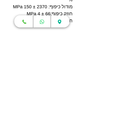
מודול כיפוף: 2370 ± 150 MPa
חוזק כיפוף:66 ± 4 MPa
חוזק פגיעה:24.5 ± 1.7 kJ/m²
חנות
מדפסות תלת מימד
סורקי תלת מימד
חומרי גלם
עטי תלת מימד
מכונות וואקום פורמינג
אמבטיות ניקוי אולטראסוני
אביזרים וציוד נלווה