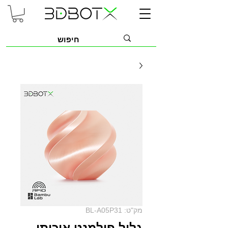
מק"ט: BL-A05P31
גליל פילמנט איכותי