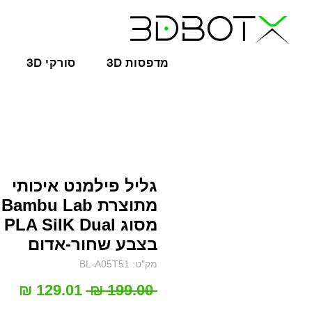
3D מדפסות
3D סורקי
גליל פילמנט איכותי
מתוצרת Bambu Lab
מסוג PLA SilK Dual
בצבע שחור-אדום
מק"ט: BL-A05T51
מחיר
מחי
 ‏199.00 ‏₪ 
רגיל
מב