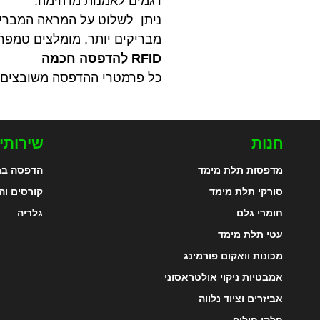
דגמים לאמנות מדהימה.
ניתן לשלוט על המראה המבריק
מבריקים יותר, מומלצים טמפרטו
RFID להדפסה חכמה
כל פרמטרי ההדפסה משובצים ב-RFID, אותו ניתן לקרוא דרך AMS (מערכת חומר אוט
חנות
שירותי
מדפסות תלת מימד
הדפסה בת
סורקי תלת מימד
קורסים וה
חומרי גלם
גלריה
עטי תלת מימד
מכונות וואקום פורמינג
אמבטיות ניקוי אולטראסוני
אביזרים וציוד נלווה
חלקי חילוף