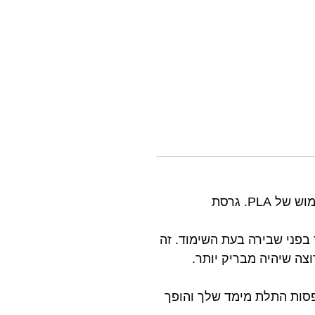
חומר גלם דמוי משי ומבריק המוסיף מראה יוקרתי להדפסים שלך תוך שמירה על קלות השימוש של PLA. גרסת
ומפגין עמידות רבה יותר בפני שבירה בעת השימוד. זה
וצה שיהיה מבריק יותר.
אורך זמן להדפסות התלת מימד שלך והופך