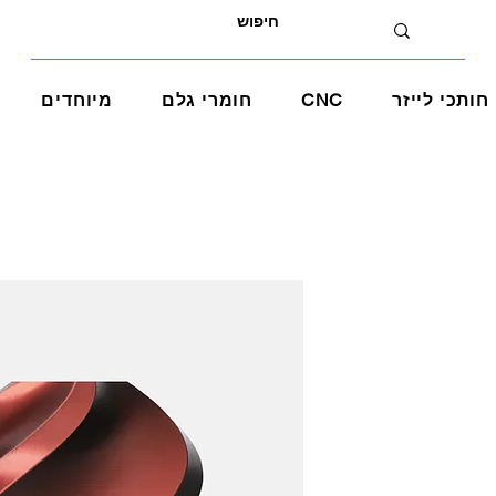
חותכי לייזר
CNC
חומרי גלם
מיוחדים
ר
צע