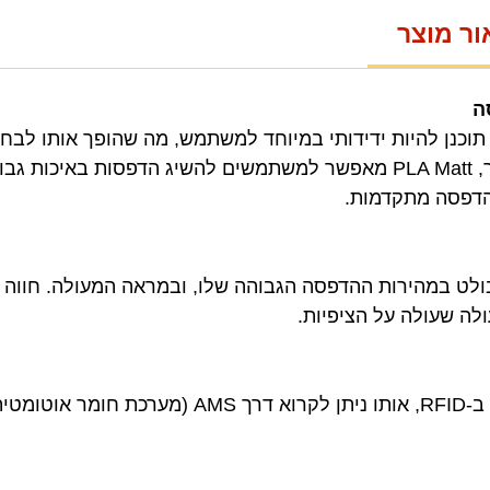
ור מוצר
ה
ומר הגלם Bambu PLA Matt תוכנן להיות ידידותי במיוחד למשתמש, מה שהופך א
בהדפסת תלת מימד. יתרה מכך, PLA Matt מאפשר למשתמשים להשיג הדפסות 
הדפסה מתקדמות.
יל ה-PLA של Bambu Lab בולט במהירות ההדפסה הגבוהה שלו, ובמראה המעולה
לה שעולה על הציפיות.
כל פרמטרי ההדפסה משובצים ב-RFID, אותו ניתן לקרו