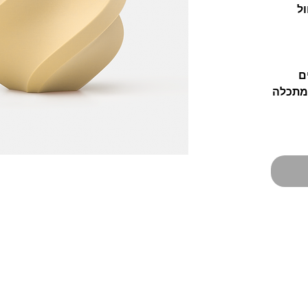
בע חול
ם
מתכלה