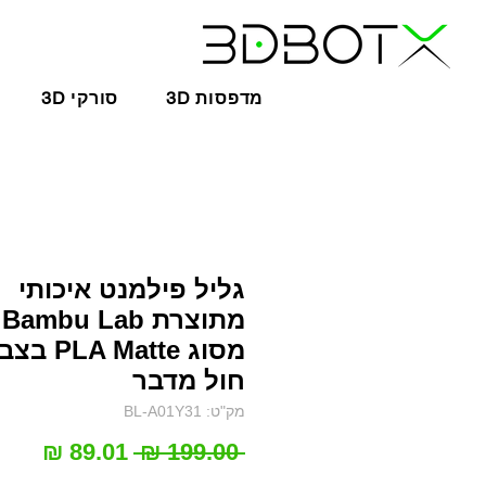
3D מדפסות
3D סורקי
גליל פילמנט איכותי
מתוצרת Bambu Lab
מסוג PLA Matte 
חול מדבר
מק"ט: BL-A01Y31
מחיר
מחיר
 ‏199.00 ‏₪ 
רגיל
מבצ