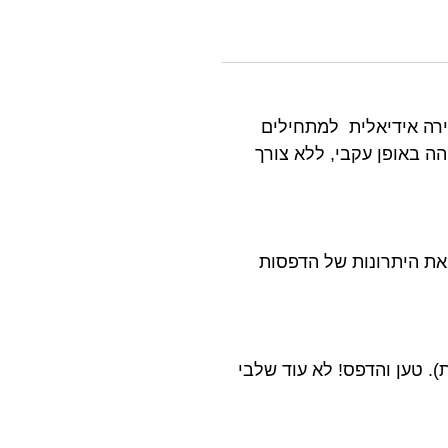
ותו לבחירה אידיאלית למתחילים
באיכות גבוהה באופן עקבי, ללא צורך
. חווה את היתרונות של הדפסות
א דרך AMS (מערכת חומר אוטומטית). טען והדפס! לא עוד שלבי