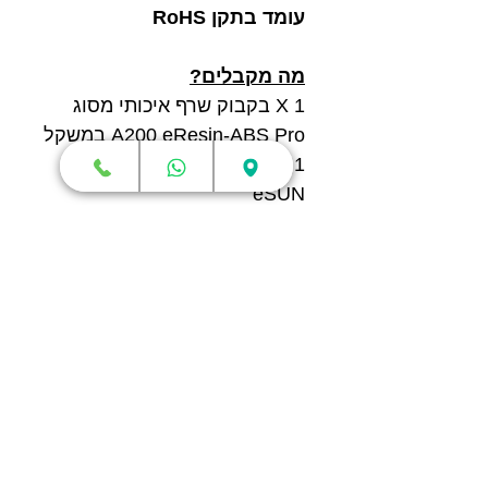
עומד בתקן RoHS
מה מקבלים?
1 X בקבוק שרף איכותי מסוג
A200 eResin-ABS Pro במשקל
1 ק"ג בצבע שחור מתוצרת
eSUN
חנות
מדפסות תלת מימד
סורקי תלת מימד
חומרי גלם
עטי תלת מימד