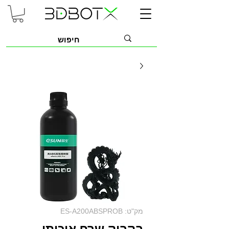
מק"ט: ES-A200ABSPROB
בקבוק שרף איכותי