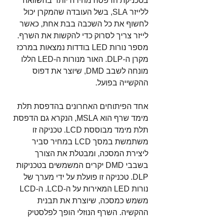
בטכניקת הדפסה מהירה יותר בהשוואה 
ללייזר SLA, בשל העובדה שהמקרן יכול 
לחשוף את כל השכבה בבת אחת, כאשר 
לייזר צריך לסרוק כדי להקשות את השרף. 
מספר נורות LED בודדות נמצאות במרכז 
מקרן ה-DLP. האור מנורות ה-LED הללו 
מונחה לשבב DMD, שיוצר את דפוס 
ההקשייה בפועל.
אחד הפיתוחים האחרונים בהדפסת תלת 
מימד שרף הוא MSLA, הנקרא גם הדפסת 
תלת מימד מבוססת LCD. טכניקה זו 
משתמשת במסך LCD במחיר סביר 
ליצירת המסכה, ומבטלת את הצורך 
בשבבי DMD יקרים המשמשים בטכניקות 
DLP. טכניקה זו פועלת על ידי מערך של 
נורות LED המאירות על ה-LCD. ה-LCD 
משמש כמסכה, שיוצרת את תבנית 
ההקשיה. השרף הנוזלי הופך לפלסטיק 