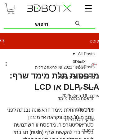
פוסט
All Posts
3DbotX
All Posts
20 בינו׳ 2022
זמן קריאה 2 דקות
מדפסות תלת מימד שרף:
מדפסות תלת מימד
DLP, SLA או LCD
מדריכים
עודכן:
16 ביולי 2025
הדפסה בתלת מימד
חומרי גלם
מדפסת התלת מימד הראשונה נבנתה לפני 
יותר מ-30 שנה ונקראה אז מנגנון 
סורקי תלת מימד
סטריאוליטוגרפיה. מדפסת זו השתמשה 
תוכנות
בלייזר כדי להקשות שרף (resin) תגובתי 