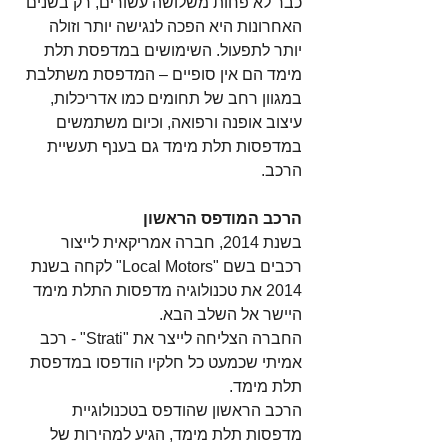
כבר לא פחות משלושה עשורים, רק בשנים 
האחרונות היא הפכה לנגישה יותר וזולה 
יותר לתפעול. השימושים במדפסת תלת 
מימד הם אין סופיים – המדפסת משתלבת 
במגוון רחב של תחומים כמו אדריכלות, 
עיצוב אופנה ורפואה, וכיום משתמשים 
במדפסות תלת מימד גם בענף תעשיית 
הרכב.
הרכב המודפס הראשון
בשנת 2014, חברה אמריקאית לייצור 
רכבים בשם "Local Motors" לקחה בשנת 
2014 את טכנולוגיה מדפסות התלת מימד 
היישר אל השלב הבא.
החברה הצליחה לייצר את "Strati" - רכב 
אמיתי שכמעט כל חלקיו הודפסו במדפסת 
תלת מימד.
הרכב הראשון שהודפס בטכנולוגיית 
מדפסות תלת מימד, הגיע למהירות של 