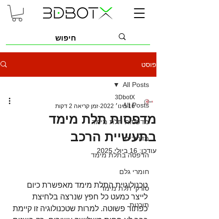
פוסט
All Posts
3DbotX
All Posts
16 בינו׳ 2022
זמן קריאה 2 דקות
מדפסות תלת מימד
מדפסות תלת מימד
בתעשיית הרכב
מדריכים
עודכן:
16 ביולי 2025
הדפסה בתלת מימד
חומרי גלם
טכנולוגיית התלת מימד מאפשרת כיום 
סורקי תלת מימד
לייצר כמעט כל חפץ שנרצה בלחיצת 
תוכנות
כפתור פשוטה. למרות שטכנולוגיה זו קיימת 