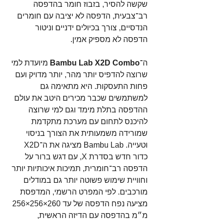
שקשה להסיר, בזבוז חומר בהדפסה 
רב־צבעית, הדפסה לא יציבה עם חומרים 
הנדסיים, צורך בכיולים ידניים וניטור 
הדפסה לא מספיק אמין.
ה־
Bambu Lab X2D Combo
 מיועדת למי 
שרוצה להדפיס יותר מהר, יותר מדויק ועם 
פחות התעסקות. היא מתאימה גם 
למשתמשים שכבר מכירים היטב את עולם 
ההדפסה בתלת מימד וגם למי שרוצה 
להיכנס לתחום עם מערכת מתקדמת 
שמורידה משמעותית את הצורך בניסוי 
וטעייה. Bambu Lab מציגה את ה־X2D 
כדור חדש בסדרת X, עם דגש ברור על 
הדפסה רב־חומרית, תמיכות איכותיות יותר 
וחוויית שימוש פשוטה יותר גם במודלים 
מורכבים. לפי המפרט הרשמי, המדפסת 
מציעה נפח הדפסה של עד ‎256×256×260 
מ״מ בהדפסה עם הדיזה הראשית, 