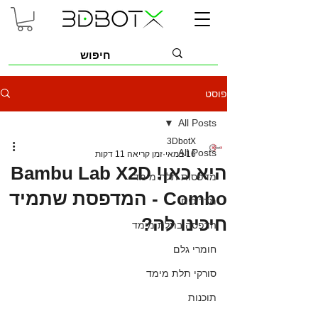
פוסט
All Posts
3DbotX
All Posts
16 במאי
זמן קריאה 11 דקות
היא כאן! Bambu Lab X2D
מדפסות תלת מימד
Combo - המדפסת שתמיד
מדריכים
חיכינו לה?
הדפסה בתלת מימד
חומרי גלם
סורקי תלת מימד
תוכנות