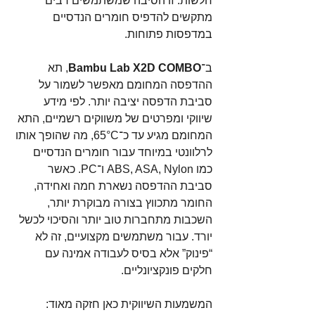
חלשות. זו הסיבה שמשתמשים רבים 
מתקשים להדפיס חומרים הנדסיים 
במדפסות פתוחות.
ב־
Bambu Lab X2D COMBO
, תא 
ההדפסה המחומם מאפשר לשמור על 
סביבת הדפסה יציבה יותר. לפי מידע 
שיווקי ומפרטים של משווקים רשמיים, התא 
המחומם מגיע עד כ־65°C, מה שהופך אותו 
לרלוונטי במיוחד עבור חומרים הנדסיים 
כמו ABS, ASA, Nylon ו־PC. כאשר 
סביבת ההדפסה נשארת חמה ואחידה, 
החומר מתכווץ בצורה מבוקרת יותר, 
השכבות מתחברות טוב יותר והסיכוי לכשל 
יורד. עבור משתמשים מקצועיים, זה לא 
“פינוק” אלא בסיס לעבודה אמינה עם 
חלקים פונקציונליים.
המשמעות השיווקית כאן חזקה מאוד: 