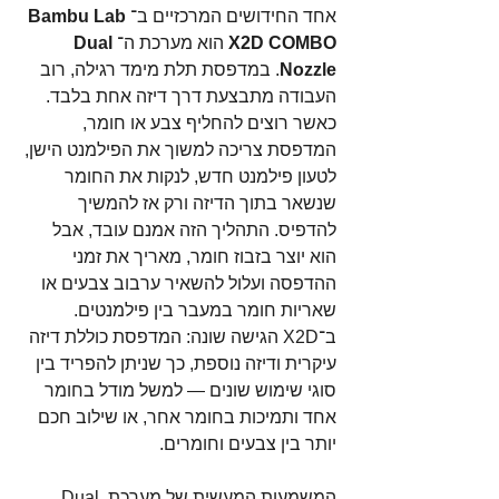
אחד החידושים המרכזיים ב־
Bambu Lab 
X2D COMBO
 הוא מערכת ה־
Dual 
Nozzle
. במדפסת תלת מימד רגילה, רוב 
העבודה מתבצעת דרך דיזה אחת בלבד. 
כאשר רוצים להחליף צבע או חומר, 
המדפסת צריכה למשוך את הפילמנט הישן, 
לטעון פילמנט חדש, לנקות את החומר 
שנשאר בתוך הדיזה ורק אז להמשיך 
להדפיס. התהליך הזה אמנם עובד, אבל 
הוא יוצר בזבוז חומר, מאריך את זמני 
ההדפסה ועלול להשאיר ערבוב צבעים או 
שאריות חומר במעבר בין פילמנטים. 
ב־X2D הגישה שונה: המדפסת כוללת דיזה 
עיקרית ודיזה נוספת, כך שניתן להפריד בין 
סוגי שימוש שונים — למשל מודל בחומר 
אחד ותמיכות בחומר אחר, או שילוב חכם 
יותר בין צבעים וחומרים.
המשמעות המעשית של מערכת Dual 