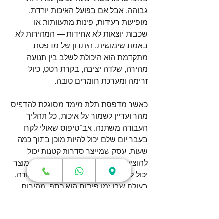
גבוהה, אבל אם בפועל האיכות יורדת, 
מופיעות רעידות, פינות מתעוותות או 
שכבות יוצאות לא אחידות — המהירות לא 
באמת שימושית. היתרון של מדפסת 
מתקדמת הוא היכולת לשלב בין תנועה 
מהירה, שלדה יציבה, בקרת רטט, כיול 
זרימה ומערכת חומרים טובה.
כאשר מדפסת תלת מימד מסוגלת להדפיס 
מהר ועדיין לשמור על איכות, כל תהליך 
העבודה משתנה. אב־טיפוס שאולי לקח 
בעבר יום שלם יכול להיות מוכן בתוך כמה 
שעות. עסק שמייצר סדרות קטנות יכול 
להוציא יותר חלקים באותו זמן. מעצב מוצר 
יכול לבדוק יותר גרסאות באותו יום עבודה. 
בעולם שבו זמן פיתוח הוא כסף, מהירות 
היא יתרון עסקי אמיתי.